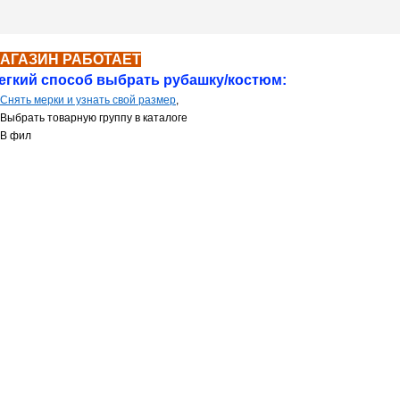
АГАЗИН РАБОТАЕТ
й способ выбрать рубашку/костюм:
 Снять мерки и узнать свой размер
,
ть товарную группу в каталоге
В
фил