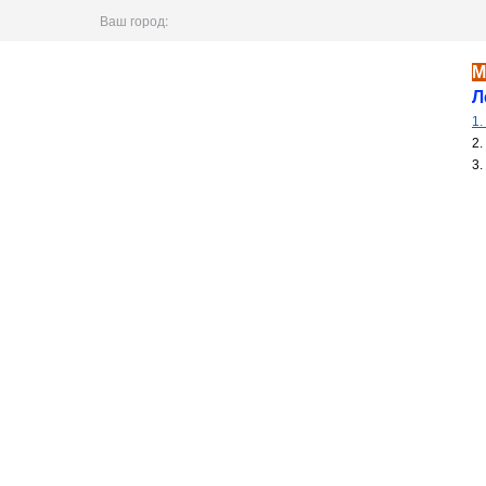
Ваш город:
М
Легки
1.
2. Выбра
3. 