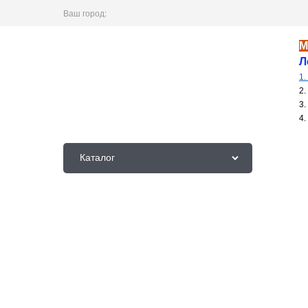
Ваш город:
М
Легки
1.
2. Выбра
3. 
4. Ниже 
Каталог