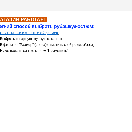
АГАЗИН РАБОТАЕТ
й способ выбрать рубашку/костюм:
 Снять мерки и узнать свой размер
,
ть товарную группу в каталоге
В
фильтре
"Размер" (
слева) отметить свой размер/рост,
нажать синюю кнопку "Применить"