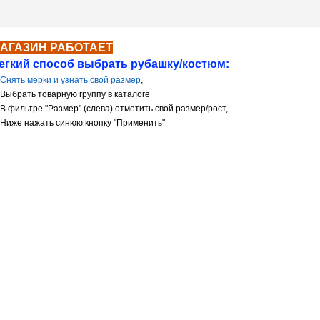
АГАЗИН РАБОТАЕТ
й способ выбрать рубашку/костюм:
 Снять мерки и узнать свой размер
,
ть товарную группу в каталоге
В
фильтре
"Размер" (
слева) отметить свой размер/рост,
нажать синюю кнопку "Применить"