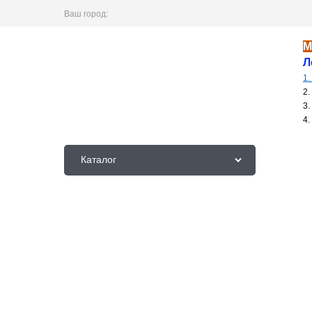
Ваш город:
М
Легки
1.
2. Выбра
3. 
4. Ниже 
Каталог